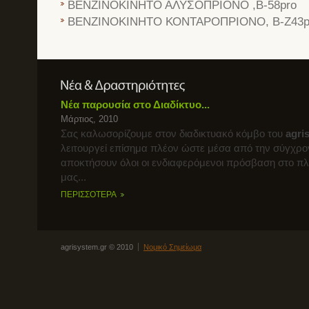
ΒΕΝΖΙΝΟΚΙΝΗΤΟ ΑΛΥΣΟΠΡΙΟΝΟ ,B-58pro
ΒΕΝΖΙΝΟΚΙΝΗΤΟ ΚΟΝΤΑΡΟΠΡΙΟΝΟ, B-Z43p
Νέα παρουσία στο Διαδίκτυο...
Μάρτιος, 2010
Σας καλωσορίζουμε στον διαδικτυακό κόμβο του
agri
λειτουργεί επίσημα πλέον ώστε μέσα από την σύγχρο
αποκτήσουν όλοι οι ενδιαφερόμενοι πρόσβαση στο π
μας...
ΠΕΡΙΣΣΟΤΕΡΑ
agrisystem.gr © 2010
Νομικό Σημείωμα