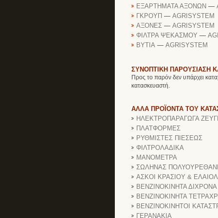
ΕΞΑΡΤΗΜΑΤΑ ΑΞΟΝΩΝ
—
ΓΚΡΟΥΠ
—
AGRISYSTEM
ΑΞΟΝΕΣ
—
AGRISYSTEM
ΦΙΛΤΡΑ ΨΕΚΑΣΜΟΥ
—
AG
ΒΥΤΙΑ
—
AGRISYSTEM
ΣΥΝΟΠΤΙΚΗ ΠΑΡΟΥΣΙΑΣΗ 
Προς το παρόν δεν υπάρχει κατα
κατασκευαστή.
ΑΛΛΑ ΠΡΟΪΟΝΤΑ ΤΟΥ ΚΑΤ
ΗΛΕΚΤΡΟΠΑΡΑΓΩΓΑ ΖΕΥΓ
ΠΛΑΤΦΟΡΜΕΣ
ΡΥΘΜΙΣΤΕΣ ΠΙΕΣΕΩΣ
ΦΙΛΤΡΟΛΑΔΙΚΑ
ΜΑΝΟΜΕΤΡΑ
ΣΩΛΗΝΑΣ ΠΟΛΥΟΥΡΕΘΑΝ
ΑΣΚΟΙ ΚΡΑΣΙΟΥ & ΕΛΑΙΟ
ΒΕΝΖΙΝΟΚΙΝΗΤΑ ΔΙΧΡΟΝΑ
ΒΕΝΖΙΝΟΚΙΝΗΤΑ ΤΕΤΡΑΧ
ΒΕΝΖΙΝΟΚΙΝΗΤΟΙ ΚΑΤΑΣΤ
ΓΕΡΑΝΑΚΙΑ