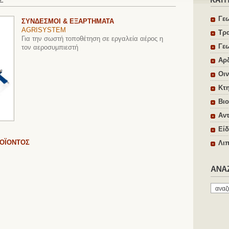
Γε
ΣΥΝΔΕΣΜΟΙ & ΕΞΑΡΤΗΜΑΤΑ
AGRISYSTEM
Τρ
Για την σωστή τοποθέτηση σε εργαλεία αέρος η
Γε
τον αεροσυμπιεστή
Αρ
Οιν
Κτη
Βιο
Αντ
Είδ
ΡΟΪΟΝΤΟΣ
Λιπ