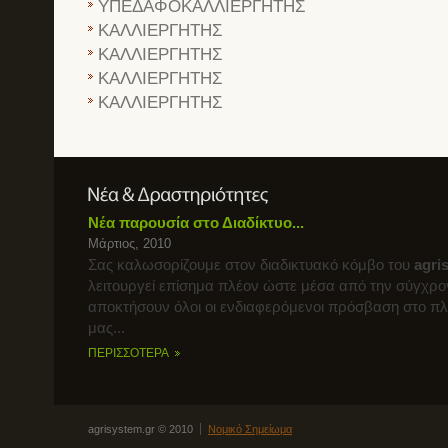
ΥΠΕΔΑΦΟΚΑΛΛΙΕΡΓΗΤΗΣ
ΚΑΛΛΙΕΡΓΗΤΗΣ
ΚΑΛΛΙΕΡΓΗΤΗΣ
ΚΑΛΛΙΕΡΓΗΤΗΣ
ΚΑΛΛΙΕΡΓΗΤΗΣ
Νέα παρουσία στο Διαδίκτυο...
Μάρτιος, 2010
Σας καλωσορίζουμε στον διαδικτυακό κόμβο του
agri
λειτουργεί επίσημα πλέον ώστε μέσα από την σύγχρο
αποκτήσουν όλοι οι ενδιαφερόμενοι πρόσβαση στο π
μας...
ΠΕΡΙΣΣΟΤΕΡΑ
agrisystem.gr © 2010
Νομικό Σημείωμα