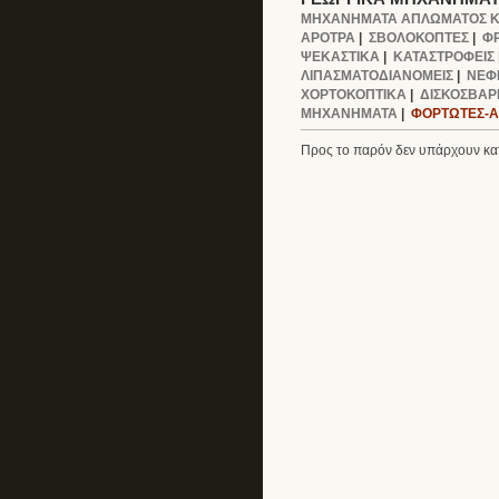
ΜΗΧΑΝΗΜΑΤΑ ΑΠΛΩΜΑΤΟΣ Κ
ΑΡΟΤΡΑ
|
ΣΒΟΛΟΚΟΠΤΕΣ
|
Φ
ΨΕΚΑΣΤΙΚΑ
|
ΚΑΤΑΣΤΡΟΦΕΙΣ
ΛΙΠΑΣΜΑΤΟΔΙΑΝΟΜΕΙΣ
|
ΝΕΦ
ΧΟΡΤΟΚΟΠΤΙΚΑ
|
ΔΙΣΚΟΣΒΑΡ
ΜΗΧΑΝΗΜΑΤΑ
|
ΦΟΡΤΩΤΕΣ-
Προς το παρόν δεν υπάρχουν κατ